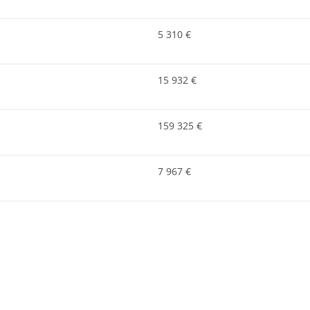
5 310 €
15 932 €
159 325 €
7 967 €