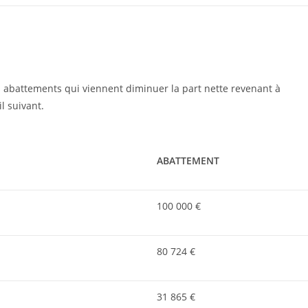
es abattements qui viennent diminuer la part nette revenant à
l suivant.
ABATTEMENT
100 000 €
80 724 €
31 865 €