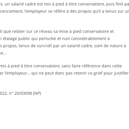
un salarié cadre est mis à pied à titre conservatoire, puis finit p
 licenciement, l’employeur se réfère à des propos qu’il a tenus sur u
a fait que relater sur ce réseau sa mise à pied conservatoire et
étalage public qui perturbe et nuit considérablement à
es propos, tenus de surcroît par un salarié cadre, sont de nature à
ise…
 mis à pied à titre conservatoire, sans faire référence dans cette
ar l’employeur… qui ne peut donc pas retenir ce grief pour justifier
022, n° 20/03098 (NP)